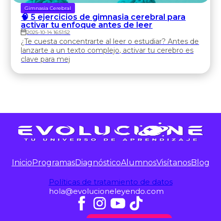
Gimnasia Cerebral
🧠 5 ejercicios de gimnasia cerebral para
activar tu enfoque antes de leer
2025-10-14 16:51:52
¿Te cuesta concentrarte al leer o estudiar? Antes de
lanzarte a un texto complejo, activar tu cerebro es
clave para mej
Inicio
Programas
Diagnóstico
Alumnos
Visítanos
Blog
Políticas de tratamiento de datos
hola@evolucioneleyendo.com