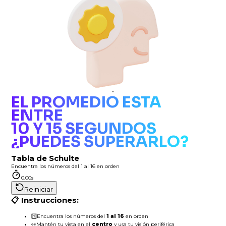
"
EL PROMEDIO ESTÁ
ENTRE
10 Y 15 SEGUNDOS
¿PUEDES SUPERARLO?
Tabla de Schulte
Encuentra los números del 1 al 16 en orden
0.00s
Reiniciar
📋 Instrucciones:
1️⃣
Encuentra los números del
1 al 16
en orden
👀
Mantén tu vista en el
centro
y usa tu visión periférica