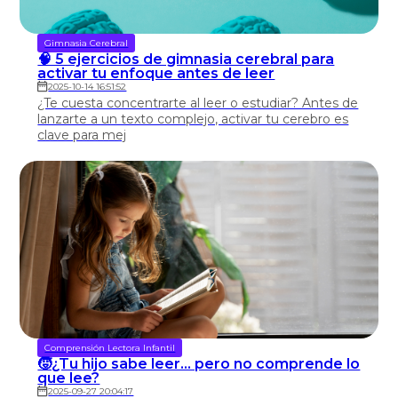
Gimnasia Cerebral
🧠 5 ejercicios de gimnasia cerebral para
activar tu enfoque antes de leer
2025-10-14 16:51:52
¿Te cuesta concentrarte al leer o estudiar? Antes de
lanzarte a un texto complejo, activar tu cerebro es
clave para mej
Comprensión Lectora Infantil
🧒¿Tu hijo sabe leer… pero no comprende lo
que lee?
2025-09-27 20:04:17